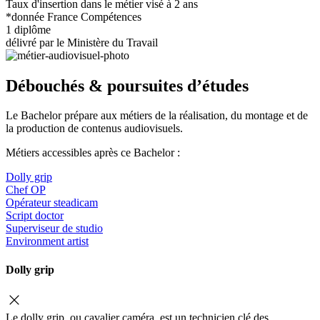
Taux d'insertion dans le métier visé à 2 ans
*donnée France Compétences
1 diplôme
délivré par le Ministère du Travail
Débouchés & poursuites d’études
Le Bachelor prépare aux métiers de la réalisation, du montage et de
la production de contenus audiovisuels.
Métiers accessibles après ce Bachelor :
Dolly grip
Chef OP
Opérateur steadicam
Script doctor
Superviseur de studio
Environment artist
Dolly grip
Le dolly grip, ou cavalier caméra, est un technicien clé des