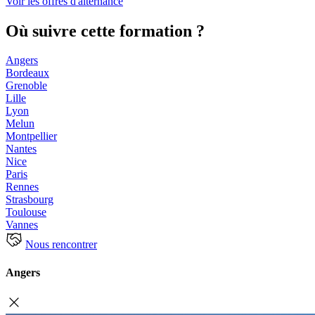
Voir les offres d'alternance
Où suivre cette formation ?
Angers
Bordeaux
Grenoble
Lille
Lyon
Melun
Montpellier
Nantes
Nice
Paris
Rennes
Strasbourg
Toulouse
Vannes
Nous rencontrer
Angers