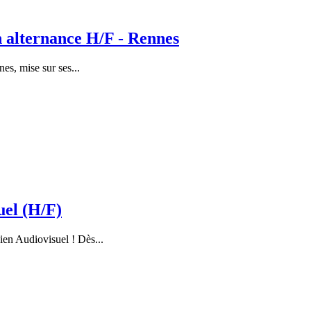
n alternance H/F - Rennes
es, mise sur ses...
uel (H/F)
ien Audiovisuel ! Dès...