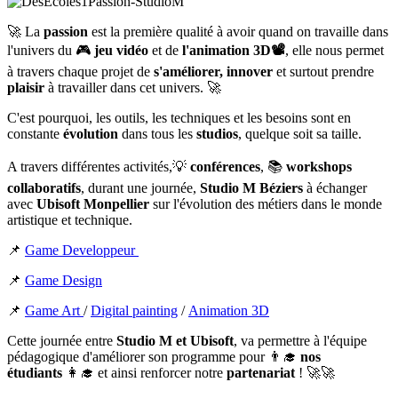
🚀 La
passion
est la première qualité à avoir quand on travaille dans
l'univers du 🎮
jeu vidéo
et de
l'animation 3D📽️
, elle nous permet
à travers chaque projet de
s'améliorer, innover
et surtout prendre
plaisir
à travailler dans cet univers. 🚀
C'est pourquoi, les outils, les techniques et les besoins sont en
constante
évolution
dans tous les
studios
, quelque soit sa taille.
A travers différentes activités,💡
conférences
, 📚
workshops
collaboratifs
, durant une journée,
Studio M Béziers
à échanger
avec
Ubisoft Monpellier
sur l'évolution des métiers dans le monde
artistique et technique.
📌
Game Developpeur
📌
Game Design
📌
Game Art
/
Digital painting
/
Animation 3D
Cette journée entre
Studio M et Ubisoft
, va permettre à l'équipe
pédagogique d'améliorer son programme pour 👨‍🎓
nos
étudiants
👩‍🎓 et ainsi renforcer notre
partenariat
! 🚀🚀