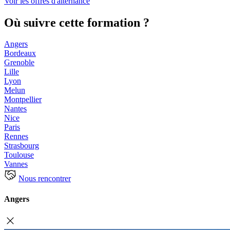
Voir les offres d'alternance
Où suivre cette formation ?
Angers
Bordeaux
Grenoble
Lille
Lyon
Melun
Montpellier
Nantes
Nice
Paris
Rennes
Strasbourg
Toulouse
Vannes
Nous rencontrer
Angers