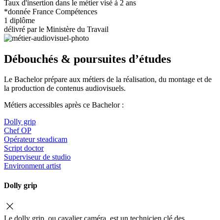
Taux d'insertion dans le métier visé à 2 ans
*donnée France Compétences
1 diplôme
délivré par le Ministère du Travail
Débouchés & poursuites d’études
Le Bachelor prépare aux métiers de la réalisation, du montage et de
la production de contenus audiovisuels.
Métiers accessibles après ce Bachelor :
Dolly grip
Chef OP
Opérateur steadicam
Script doctor
Superviseur de studio
Environment artist
Dolly grip
Le dolly grip, ou cavalier caméra, est un technicien clé des