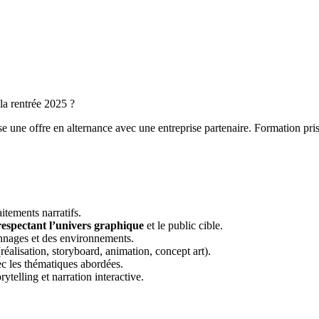
la rentrée 2025 ?
ose une offre en alternance avec une entreprise partenaire. Formation p
aitements narratifs.
espectant l’univers graphique
et le public cible.
onnages et des environnements.
(réalisation, storyboard, animation, concept art).
ec les thématiques abordées.
ytelling et narration interactive.