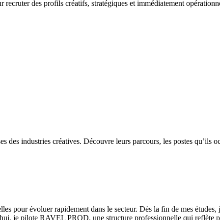
 recruter des profils créatifs, stratégiques et immédiatement opérationn
es des industries créatives. Découvre leurs parcours, les postes qu’ils 
les pour évoluer rapidement dans le secteur. Dès la fin de mes études, j
hui, je pilote RAVEL PROD, une structure professionnelle qui reflète p