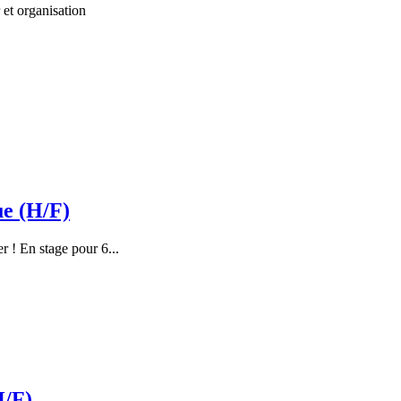
 et organisation
ue (H/F)
r ! En stage pour 6...
H/F)