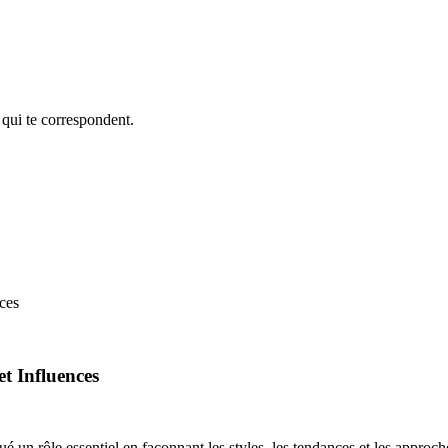
 qui te correspondent.
ces
et Influences
é un rôle essentiel en façonnant les styles, les tendances et les appro