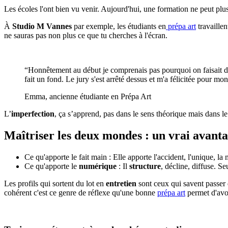
Les écoles l'ont bien vu venir. Aujourd'hui, une formation ne peut pl
À
Studio M Vannes
par exemple, les étudiants en
prépa art
travaillen
ne sauras pas non plus ce que tu cherches à l'écran.
“Honnêtement au début je comprenais pas pourquoi on faisait de l
fait un fond. Le jury s'est arrêté dessus et m'a félicitée pour mon
Emma, ancienne étudiante en Prépa Art
L’
imperfection
, ça s’apprend, pas dans le sens théorique mais dans le
Maîtriser les deux mondes : un vrai avant
Ce qu'apporte le fait main : Elle apporte l'accident, l'unique, l
Ce qu'apporte le
numérique
: Il
structure
, décline, diffuse. S
Les profils qui sortent du lot en
entretien
sont ceux qui savent passer 
cohérent c'est ce genre de réflexe qu'une bonne
prépa art
permet d'avo