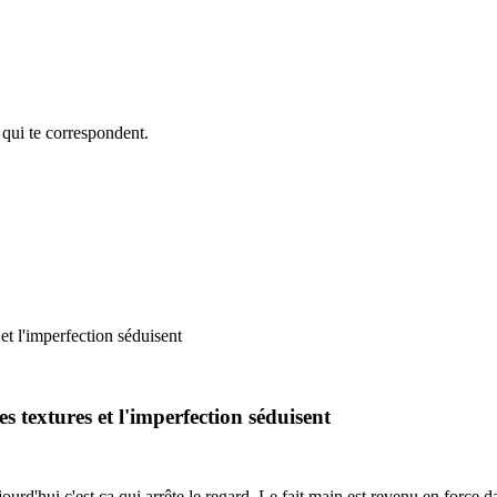
 qui te correspondent.
et l'imperfection séduisent
s textures et l'imperfection séduisent
urd'hui c'est ça qui arrête le regard. Le fait main est revenu en force d