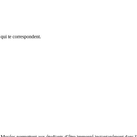
 qui te correspondent.
 Musées permettent aux étudiants d’être immergé instantanément dans l’h