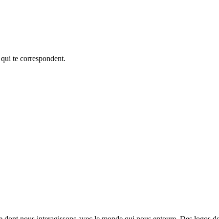
 qui te correspondent.
re dont nous interagissons avec le monde qui nous entoure. Des logos de