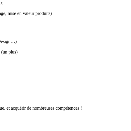
ux
age, mise en valeur produits)
InDesign…)
 (un plus)
tique, et acquérir de nombreuses compétences !