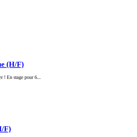
ue (H/F)
r ! En stage pour 6...
H/F)