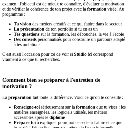
examen : l'objectif est de mieux te connaître, d'évaluer ta motivation
et de vérifier la cohérence de ton projet avec la
formation
visée. Au
programme :
Ta vision
des métiers créatifs et ce qui t'attire dans le secteur
La présentation
de ton portfolio si tu en as un
Tes questions
sur la formation, les débouchés, la vie à l'école
Des
conseils
personnalisés pour construire un parcours adapté
à tes ambitions
C'est aussi l'occasion pour toi de voir si
Studio M
correspond
vraiment à ce que tu recherches.
Comment bien se préparer à l'entretien de
motivation ?
La
préparation
fait toute la différence. Voici ce qu'on te conseille :
Renseigne-toi
sérieusement sur la
formation
que tu vises : les
matières enseignées, les logiciels utilisés, les métiers
accessibles après le
diplôme
Prépare-toi
à expliquer pourquoi ce secteur t'attire et ce que
tu as déjà fait en lien avec ça, même de façon informelle