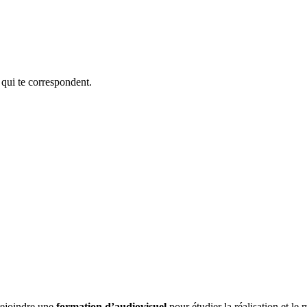
 qui te correspondent.
 rejoindre une
formation d’audiovisuel
pour étudier la réalisation et l