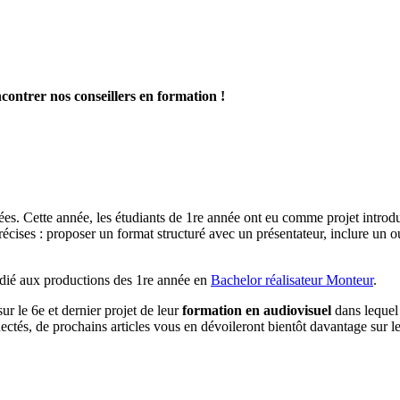
contrer nos conseillers en formation !
ées. Cette année, les étudiants de 1re année ont eu comme projet introdu
cises : proposer un format structuré avec un présentateur, inclure un ou 
dédié aux productions des 1re année en
Bachelor réalisateur Monteur
.
ur le 6e et dernier projet de leur
formation en audiovisuel
dans lequel 
tés, de prochains articles vous en dévoileront bientôt davantage sur leu