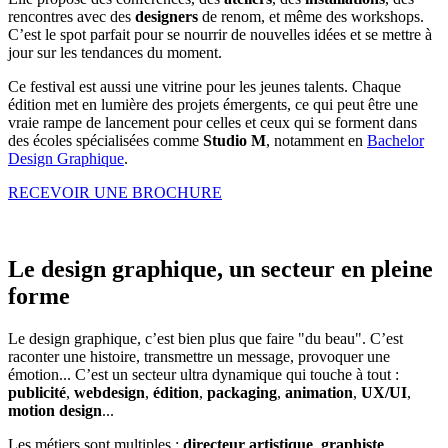
rencontres avec des
designers
de renom, et même des workshops.
C’est le spot parfait pour se nourrir de nouvelles idées et se mettre à
jour sur les tendances du moment.
Ce festival est aussi une vitrine pour les jeunes talents. Chaque
édition met en lumière des projets émergents, ce qui peut être une
vraie rampe de lancement pour celles et ceux qui se forment dans
des écoles spécialisées comme
Studio M
, notamment en
Bachelor
Design Graphique
.
RECEVOIR UNE BROCHURE
Le design graphique, un secteur en pleine
forme
Le design graphique, c’est bien plus que faire "du beau". C’est
raconter une histoire, transmettre un message, provoquer une
émotion... C’est un secteur ultra dynamique qui touche à tout :
publicité
,
webdesign
,
édition
,
packaging
,
animation
,
UX/UI
,
motion design
...
Les métiers sont multiples :
directeur artistique
,
graphiste
,