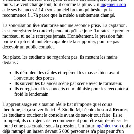
murs. Le vent change tout, tout comme la pluie. Un
ingénieur son
cale ses balances à 14h sous un ciel breton qui hésite, puis
recommence à 17h parce que la météo a subitement changé.
La sonorisation
live
n'autorise aucune seconde prise. La captation,
c'est enregistrer le
concert
pendant qu'il se joue. Tu rates le premier
morceau, tu ne le rattrapes jamais. Honnêtement, la pression fait
partie du job et il faut être capable de la supporter, pour ne pas
décevoir un public complet.
Sur place, les étudiants ne regardent pas, ils mettent les mains
dedans :
Ils déroulent les câbles et repèrent les masses bien avant
l'ouverture des portes.
Ils suivent les balances scène par scène avec le formateur.
Ils enregistrent les concerts en multipiste pour les réécouter à
froid le lendemain.
L'apprentissage en situation réelle bat n'importe quel cours
théorique, et ça se vérifie ici. À Studio M, l'école du son à
Rennes
,
les étudiants touchent la console avant de savoir tout faire. Ils se
trompent, ils corrigent, ils recommencent pour être sûr de réussir le
jour J et ne pas crouler sous la pression. Un futur
ingénieur son
qui a
déjà rattrapé un larsen devant 5 000 personnes n'a plus peur d'un