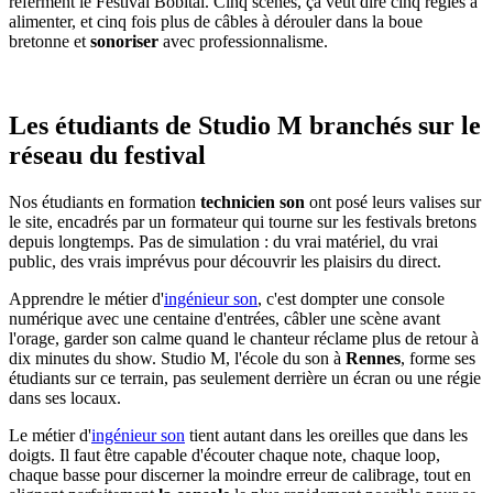
referment le Festival Bobital. Cinq scènes, ça veut dire cinq régies à
alimenter, et cinq fois plus de câbles à dérouler dans la boue
bretonne et
sonoriser
avec professionnalisme.
Les étudiants de Studio M branchés sur le
réseau du festival
Nos étudiants en formation
technicien son
ont posé leurs valises sur
le site, encadrés par un formateur qui tourne sur les festivals bretons
depuis longtemps. Pas de simulation : du vrai matériel, du vrai
public, des vrais imprévus pour découvrir les plaisirs du direct.
Apprendre le métier d'
ingénieur son
, c'est dompter une console
numérique avec une centaine d'entrées, câbler une scène avant
l'orage, garder son calme quand le chanteur réclame plus de retour à
dix minutes du show. Studio M, l'école du son à
Rennes
, forme ses
étudiants sur ce terrain, pas seulement derrière un écran ou une régie
dans ses locaux.
Le métier d'
ingénieur son
tient autant dans les oreilles que dans les
doigts. Il faut être capable d'écouter chaque note, chaque loop,
chaque basse pour discerner la moindre erreur de calibrage, tout en