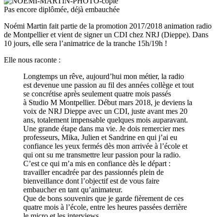
Pas encore diplômée, déjà embauchée
Noémi Martin fait partie de la promotion 2017/2018 animation radio
de Montpellier et vient de signer un CDI chez NRJ (Dieppe). Dans
10 jours, elle sera l’animatrice de la tranche 15h/19h !
Elle nous raconte :
Longtemps un rêve, aujourd’hui mon métier, la radio
est devenue une passion au fil des années collège et tout
se concrétise après seulement quatre mois passés
à Studio M Montpellier. Début mars 2018, je deviens la
voix de NRJ Dieppe avec un CDI, juste avant mes 20
ans, totalement impensable quelques mois auparavant.
Une grande étape dans ma vie. Je dois remercier mes
professeurs, Mika, Julien et Sandrine en qui j’ai eu
confiance les yeux fermés dès mon arrivée à l’école et
qui ont su me transmettre leur passion pour la radio.
C’est ce qui m’a mis en confiance dès le départ :
travailler encadrée par des passionnés plein de
bienveillance dont l’objectif est de vous faire
embaucher en tant qu’animateur.
Que de bons souvenirs que je garde fièrement de ces
quatre mois à l’école, entre les heures passées derrière
le micro et les interviews.