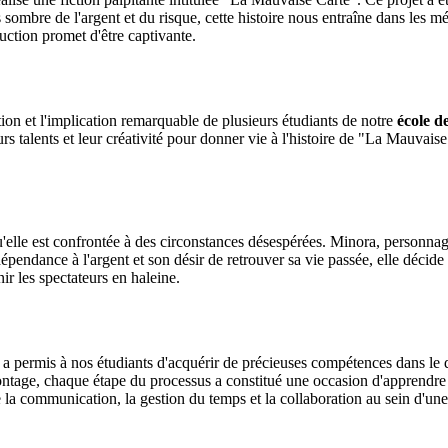
ers sombre de l'argent et du risque, cette histoire nous entraîne dans l
uction promet d'être captivante.
pation et l'implication remarquable de plusieurs étudiants de notre
école d
urs talents et leur créativité pour donner vie à l'histoire de "La Mauvai
le est confrontée à des circonstances désespérées. Minora, personnage c
dépendance à l'argent et son désir de retrouver sa vie passée, elle décid
r les spectateurs en haleine.
e" a permis à nos étudiants d'acquérir de précieuses compétences dans le
 montage, chaque étape du processus a constitué une occasion d'apprendre 
e la communication, la gestion du temps et la collaboration au sein d'un