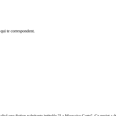
 qui te correspondent.
alisé une fiction palpitante intitulée "La Mauvaise Carte". Ce projet a 