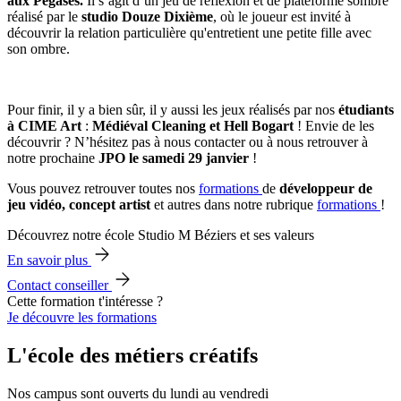
aux Pégases.
Il s’agit d’un jeu de réflexion et de plateforme sombre
réalisé par le
studio Douze Dixième
, où le joueur est invité à
découvrir la relation particulière qu'entretient une petite fille avec
son ombre.
Pour finir, il y a bien sûr, il y aussi les jeux réalisés par nos
étudiants
à CIME Art
:
Médiéval Cleaning et Hell Bogart
! Envie de les
découvrir ? N’hésitez pas à nous contacter ou à nous retrouver à
notre prochaine
JPO le samedi 29 janvier
!
Vous pouvez retrouver toutes nos
formations
de
développeur de
jeu vidéo, concept artist
et autres dans notre rubrique
formations
!
Découvrez notre école Studio M Béziers et ses valeurs
En savoir plus
Contact conseiller
Cette formation t'intéresse ?
Je découvre les formations
L'école des métiers créatifs
Nos campus sont ouverts du lundi au vendredi