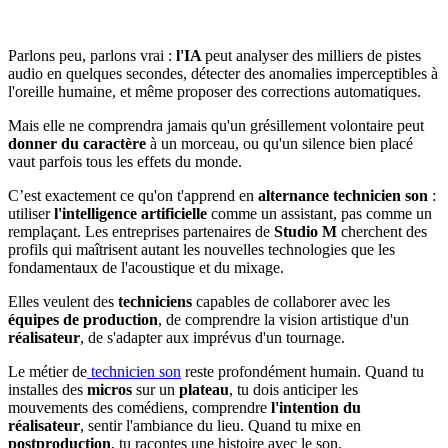
Parlons peu, parlons vrai :
l'IA
peut analyser des milliers de pistes
audio en quelques secondes, détecter des anomalies imperceptibles à
l'oreille humaine, et même proposer des corrections automatiques.
Mais elle ne comprendra jamais qu'un grésillement volontaire peut
donner du caractère
à un morceau, ou qu'un silence bien placé
vaut parfois tous les effets du monde.
C’est exactement ce qu'on t'apprend en
alternance technicien son
:
utiliser
l'intelligence artificielle
comme un assistant, pas comme un
remplaçant. Les entreprises partenaires de
Studio M
cherchent des
profils qui maîtrisent autant les nouvelles technologies que les
fondamentaux de l'acoustique et du mixage.
Elles veulent des
techniciens
capables de collaborer avec les
équipes de production
, de comprendre la vision artistique d'un
réalisateur
, de s'adapter aux imprévus d'un tournage.
Le métier de
technicien son
reste profondément humain. Quand tu
installes des
micros
sur un
plateau
, tu dois anticiper les
mouvements des comédiens, comprendre
l'intention du
réalisateur
, sentir l'ambiance du lieu. Quand tu mixe en
postproduction
, tu racontes une histoire avec le son.