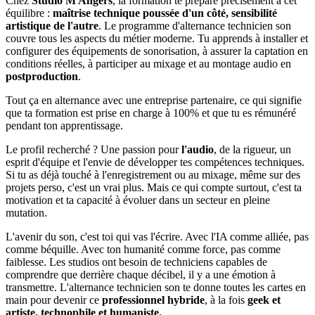
Chez
Studio M Angers
, la formation te prépare précisément à cet
équilibre :
maîtrise technique poussée d'un côté, sensibilité
artistique de l'autre
. Le programme d'alternance technicien son
couvre tous les aspects du métier moderne. Tu apprends à installer et
configurer des équipements de sonorisation, à assurer la captation en
conditions réelles, à participer au mixage et au montage audio en
postproduction
.
Tout ça en alternance avec une entreprise partenaire, ce qui signifie
que ta formation est prise en charge à 100% et que tu es rémunéré
pendant ton apprentissage.
Le profil recherché ? Une passion pour
l'audio
, de la rigueur, un
esprit d'équipe et l'envie de développer tes compétences techniques.
Si tu as déjà touché à l'enregistrement ou au mixage, même sur des
projets perso, c'est un vrai plus. Mais ce qui compte surtout, c'est ta
motivation et ta capacité à évoluer dans un secteur en pleine
mutation.
L'avenir du son, c'est toi qui vas l'écrire. Avec l'IA comme alliée, pas
comme béquille. Avec ton humanité comme force, pas comme
faiblesse. Les studios ont besoin de techniciens capables de
comprendre que derrière chaque décibel, il y a une émotion à
transmettre. L'alternance technicien son te donne toutes les cartes en
main pour devenir ce
professionnel hybride
, à la fois
geek et
artiste, technophile et humaniste.