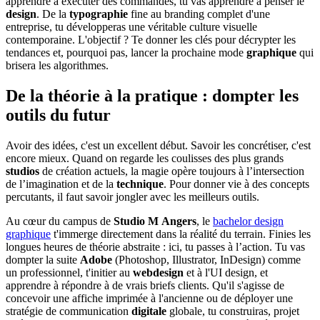
apprendre à exécuter des commandes, tu vas apprendre à penser le
design
. De la
typographie
fine au branding complet d'une
entreprise, tu développeras une véritable culture visuelle
contemporaine. L'objectif ? Te donner les clés pour décrypter les
tendances et, pourquoi pas, lancer la prochaine mode
graphique
qui
brisera les algorithmes.
De la théorie à la pratique : dompter les
outils du futur
Avoir des idées, c'est un excellent début. Savoir les concrétiser, c'est
encore mieux. Quand on regarde les coulisses des plus grands
studios
de création actuels, la magie opère toujours à l’intersection
de l’imagination et de la
technique
. Pour donner vie à des concepts
percutants, il faut savoir jongler avec les meilleurs outils.
Au cœur du campus de
Studio M
Angers
, le
bachelor design
graphique
t'immerge directement dans la réalité du terrain. Finies les
longues heures de théorie abstraite : ici, tu passes à l’action. Tu vas
dompter la suite
Adobe
(Photoshop, Illustrator, InDesign) comme
un professionnel, t'initier au
webdesign
et à l'UI design, et
apprendre à répondre à de vrais briefs clients. Qu'il s'agisse de
concevoir une affiche imprimée à l'ancienne ou de déployer une
stratégie de communication
digitale
globale, tu construiras, projet