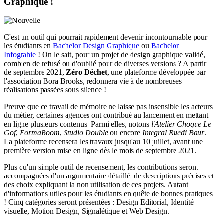
Graphique !
C'est un outil qui pourrait rapidement devenir incontournable pour
les étudiants en
Bachelor Design Graphique
ou
Bachelor
Infograhie
! On le sait, pour un projet de design graphique validé,
combien de refusé ou d'oublié pour de diverses versions ? A partir
de septembre 2021,
Zéro Déchet
, une plateforme développée par
l'association Bora Brooks, redonnera vie à de nombreuses
réalisations passées sous silence !
Preuve que ce travail de mémoire ne laisse pas insensible les acteurs
du métier, certaines agences ont contribué au lancement en mettant
en ligne plusieurs contenus. Parmi elles, notons
l'Atelier Choque Le
Gof
,
FormaBoom
,
Studio Double
ou encore
Integral Ruedi Baur
.
La plateforme
recensera les travaux jusqu'au 10 juillet, avant une
première version mise en ligne dès le mois de septembre 2021.
Plus qu'un simple outil de recensement, les contributions seront
accompagnées d'un argumentaire détaillé, de descriptions précises et
des choix expliquant la non utilisation de ces projets. Autant
d'informations utiles pour les étudiants en quête de bonnes pratiques
! Cinq catégories seront présentées : Design Editorial, Identité
visuelle, Motion Design, Signalétique et Web Design.