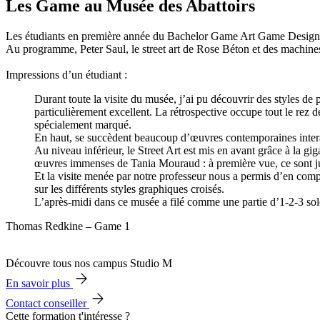
Les Game au Musée des Abattoirs
Les étudiants en première année du Bachelor Game Art Game Design on
Au programme, Peter Saul, le street art de Rose Béton et des machines
Impressions d’un étudiant :
Durant toute la visite du musée, j’ai pu découvrir des styles de pe
particulièrement excellent. La rétrospective occupe tout le rez d
spécialement marqué.
En haut, se succèdent beaucoup d’œuvres contemporaines intera
Au niveau inférieur, le Street Art est mis en avant grâce à la gig
œuvres immenses de Tania Mouraud : à première vue, ce sont jus
Et la visite menée par notre professeur nous a permis d’en comp
sur les différents styles graphiques croisés.
L’après-midi dans ce musée a filé comme une partie d’1-2-3 solei
Thomas Redkine – Game 1
Découvre tous nos campus Studio M
En savoir plus
Contact conseiller
Cette formation t'intéresse ?