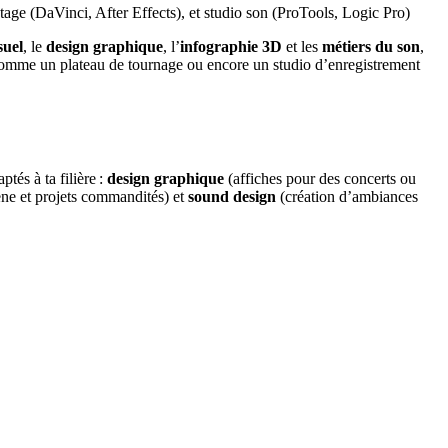
tage (DaVinci, After Effects), et studio son (ProTools, Logic Pro)
suel
, le
design graphique
, l’
infographie 3D
et les
métiers du son
,
, comme un plateau de tournage ou encore un studio d’enregistrement
ptés à ta filière :
design graphique
(affiches pour des concerts ou
e et projets commandités) et
sound design
(création d’ambiances